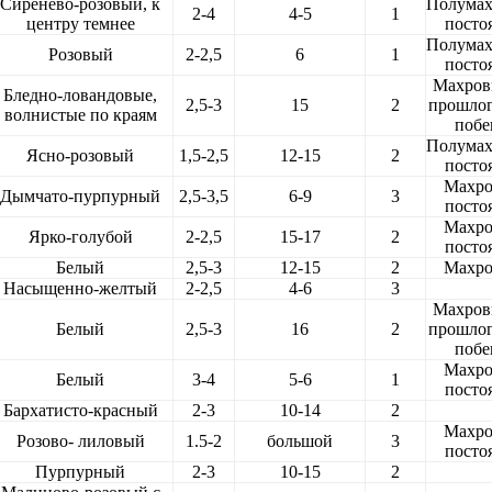
Сиренево-розовый, к
Полума
2-4
4-5
1
центру темнее
посто
Полума
Розовый
2-2,5
6
1
посто
Махров
Бледно-ловандовые,
2,5-3
15
2
прошло
волнистые по краям
побе
Полума
Ясно-розовый
1,5-2,5
12-15
2
посто
Махр
Дымчато-пурпурный
2,5-3,5
6-9
3
посто
Махр
Ярко-голубой
2-2,5
15-17
2
посто
Белый
2,5-3
12-15
2
Махр
Насыщенно-желтый
2-2,5
4-6
3
Махров
Белый
2,5-3
16
2
прошло
побе
Махр
Белый
3-4
5-6
1
посто
Бархатисто-красный
2-3
10-14
2
Махр
Розово- лиловый
1.5-2
большой
3
посто
Пурпурный
2-3
10-15
2