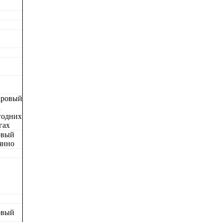
хровый
а
годних
гах
овый
янно
овый