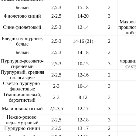
Белый
2,5-3
15-18
2
Фиолетово синий
2-2,5
14-20
3
Махров
Сине-фиолетовый
2,5-3
12-14
2
прошло
побе
Бледно-пурпурные,
2,5-3
14-16 (21)
2
белые
Белый
2,5-3
14-18
2
Пурпурно-розовато-
морщин
2,5-3
10-15
3
сиреневый
факт
Пурпурный, средняя
2-2,5
12-16
2
полоса ярче
Светло-пурпурно-
2-3
10-14
3
фиолетовые
Тёмно-вишневый,
2-3
8-12
3
бархатистый
Малиново-красный
2,5-3,5
12-17
3
Нежно-розово,
2-2,5
12-18
3
перламутровый
Пурпурно-синий
2-2,5
13-17
2