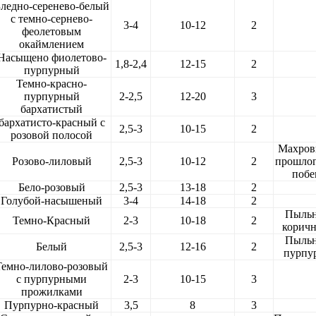
ледно-серенево-белый
с темно-сернево-
3-4
10-12
2
феолетовым
окаймлением
Насыщено фиолетово-
1,8-2,4
12-15
2
пурпурный
Темно-красно-
пурпурный
2-2,5
12-20
3
бархатистый
бархатисто-красный с
2,5-3
10-15
2
розовой полосой
Махров
Розово-лиловый
2,5-3
10-12
2
прошло
побе
Бело-розовый
2,5-3
13-18
2
Голубой-насышеный
3-4
14-18
2
Пыль
Темно-Красный
2-3
10-18
2
корич
Пыль
Белый
2,5-3
12-16
2
пурпу
Темно-лилово-розовый
с пурпурными
2-3
10-15
3
прожилками
Пурпурно-красный
3,5
8
3