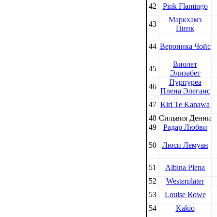
42
Pink Flamingo
Маркхамз
43
Пинк
44
Вероника Чойс
Виолет
45
Элизабет
Пурпуреа
46
Плена Элеганс
47
Kiri Te Kanawa
48
Сильвия Денни
49
Радар Любви
50
Люси Лемуан
51
Albina Plena
52
Westerplater
53
Louise Rowe
54
Kakio