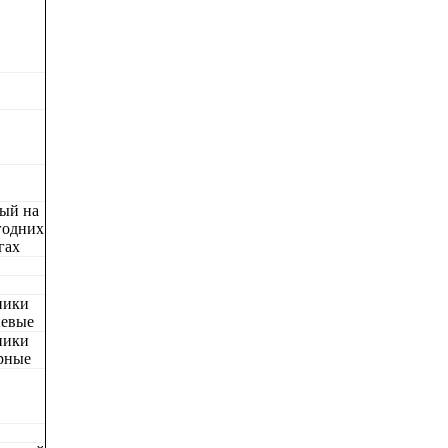
ый на
годних
гах
ники
невые
ники
рные