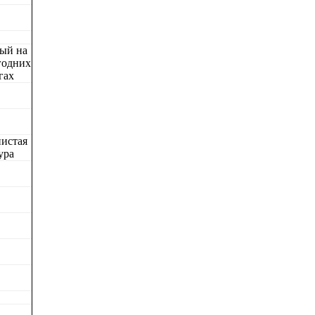
ый на
годних
гах
истая
ура