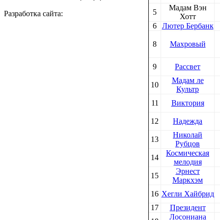
Мадам Вэн
5
Разработка сайта:
Хотт
6
Лютер Бербанк
8
Махровый
9
Рассвет
Мадам ле
10
Культр
11
Виктория
12
Надежда
Николай
13
Рубцов
Космическая
14
мелодия
Эрнест
15
Маркхэм
16
Хегли Хайбрид
17
Президент
Лосониана