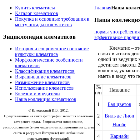
Купить клематисы
Главная
Наша колле
Каталог клематисов
Покупка и основные требования к
Наша коллекция
месту посадки клематисов
нормы употребления
Энциклопедия
клематисов
эффективное продвиж
Клематис – эт
История и современное состояние
своих высоких деко
культуры клематиса
одной из ведущих 
Морфологические особенности
достигает высоты 2
клематисов
колонны, украшать 
Классификация клематисов
иметь в виду, что 
Выращивание клематисов
Размножение клематисов
№
Использование клематисов
Название
п/п
Болезни и вредители
Наша коллекция клематисов
1
Бал цветов
© Колодяжный И.В., 2012.
2
Виль де Лион
Представленные на сайте фотографии являются объектами
авторского права.
Запрещается копирование,
3
Ниобе
распространение (в том числе путем копирования на другие
сайты и ресурсы в Интернете) или любое иное
4
Карнаби
использование фотографий.