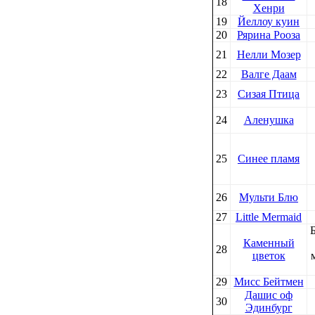
18
Хенри
19
Йеллоу куин
20
Рярина Рооза
21
Нелли Мозер
22
Валге Даам
23
Сизая Птица
24
Аленушка
25
Синее пламя
26
Мульти Блю
27
Little Mermaid
Каменный
28
цветок
29
Мисс Бейтмен
Дашис оф
30
Эдинбург