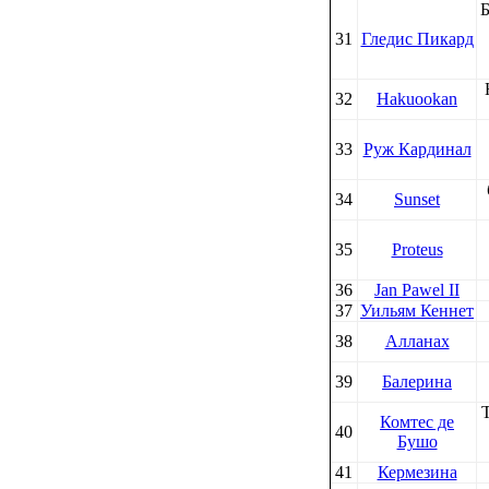
Б
31
Гледис Пикард
32
Hakuookan
33
Руж Кардинал
34
Sunset
35
Proteus
36
Jan Pawel II
37
Уильям Кеннет
38
Алланах
39
Балерина
Комтес де
40
Бушо
41
Кермезина