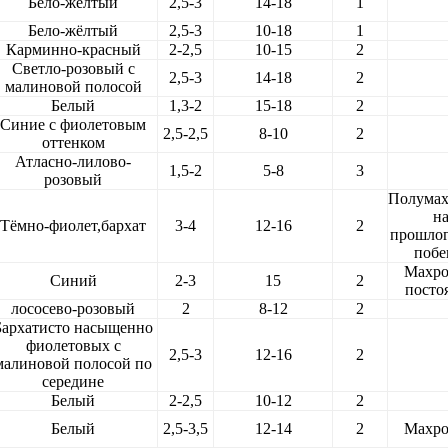
Бело-жёлтый
2,5-3
14-18
1
Бело-жёлтый
2,5-3
10-18
1
Карминно-красный
2-2,5
10-15
2
Светло-розовый с
2,5-3
14-18
2
малиновой полосой
Белый
1,3-2
15-18
2
Синие с фиолетовым
2,5-2,5
8-10
2
оттенком
Атласно-лилово-
1,5-2
5-8
3
розовый
Полума
н
Тёмно-фиолет,бархат
3-4
12-16
2
прошло
побе
Махр
Синий
2-3
15
2
посто
лососево-розовый
2
8-12
2
Бархатисто насыщенно
фиолетовых с
2,5-3
12-16
2
малиновой полосой по
середине
Белый
2-2,5
10-12
2
Белый
2,5-3,5
12-14
2
Махр