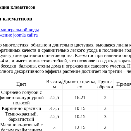
кция клематисов
 клематисов
 минеральной воды
ение joomla сайта
о многолетняя, обильно и длительно цветущая, вьющаяся лиана к
ративных качеств и сравнительно легкого ухода в последние го
культур декоративного цветоводства. Клематис при наличии оп
-4 м., и имеет множество стеблей, что позволяет создать декорат
беседки, балконы, стены дома и ограждения садового участка. 
полного декоративного эффекта растение достигает на третий – ч
Высота,
Диаметр цветка,
Группа
Цвет
Приме
м
см
обрезки
Сиренево-голубой с
фиолетово-пурпурной
2-2,5
16-21
2
полосой
Карминно-красный
3-3,5
10-15
3
Темно-красный,
2-2,5
10-15
3
бархатистый
Малиново-розовый с
3
12-15
2
белым окаймлением