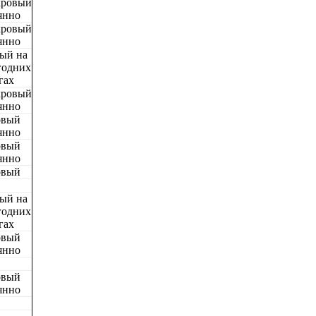
хровый
янно
хровый
янно
ый на
годних
гах
хровый
янно
овый
янно
овый
янно
овый
ый на
годних
гах
овый
янно
овый
янно