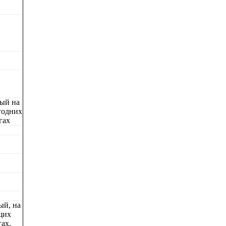
ый на
годних
гах
ый, на
щих
ах,