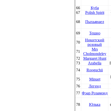
66
Куба
67
Polish Spirit
68
Пыхьянаел
69
Тешио
Никитский
70
розовый
Mrs
71
Cholmondeley
72
Margaret Hunt
73
Arabella
74
Rooguchii
75
Minuet
76
Легенд
77
Фэар Розамонд
78
Юлька