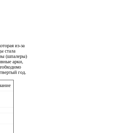
оторая из-за
ды стала
оры (шпалеры)
ивные арки,
Необходимо
етвертый год.
чание