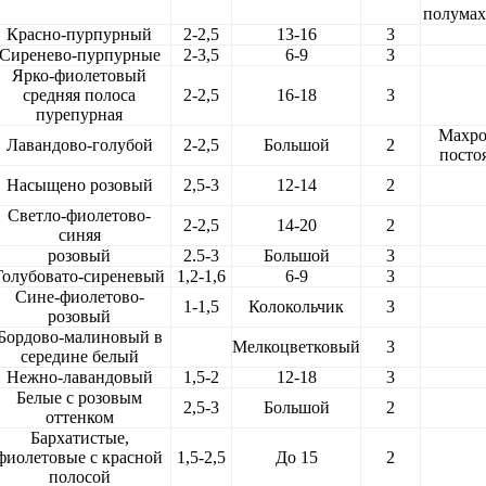
полума
Красно-пурпурный
2-2,5
13-16
3
Сиренево-пурпурные
2-3,5
6-9
3
Ярко-фиолетовый
средняя полоса
2-2,5
16-18
3
пурепурная
Махр
Лaвандово-голубой
2-2,5
Большой
2
посто
Насыщено розовый
2,5-3
12-14
2
Cветло-фиолетово-
2-2,5
14-20
2
синяя
розовый
2.5-3
Большой
3
Голубовато-сиреневый
1,2-1,6
6-9
3
Сине-фиолетово-
1-1,5
Колокольчик
3
розовый
Бордово-малиновый в
Мелкоцветковый
3
середине белый
Нежно-лaвандовый
1,5-2
12-18
3
Белые с розовым
2,5-3
Большой
2
оттенком
Бархатистые,
фиолетовые с красной
1,5-2,5
До 15
2
полосой