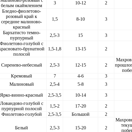
Малиново-розовый с
3
10-12
2
белым окаймлением
Бледно-фиолетово-
розовый край к
1,5
8-10
3
середине малиново-
красный
Бархатисто темно-
2,5-3
15
3
пурпурный
Фиолетово-голубой с
красновато-брунатной
1,5-1,8
13-15
2
полосой
Махров
Сиренево-небесный
2,5-3
12-15
2
прошло
побе
Кремовый
7
4-6
3
Малиновый
2,5-4
5-8
3
Ярко-винно-красный
2,5-3,5
10-14
3
Ловандово-голубой с
1,5-2
17-20
2
пурпурной полосой
Фиолетово-голубой
2,5-3,5
Большой
2
Махров
теку
Белый
2,5-3
15-20
2
побег