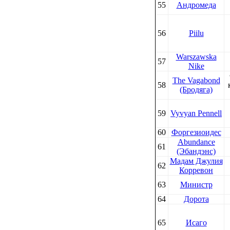
55
Андромеда
56
Piilu
Warszawska
57
Nike
The Vagabond
58
(Бродяга)
59
Vyvyan Pennell
60
Форгезиоидес
Abundance
61
(Эбандэнс)
Мадам Джулия
62
Корревон
63
Министр
64
Дорота
65
Исаго