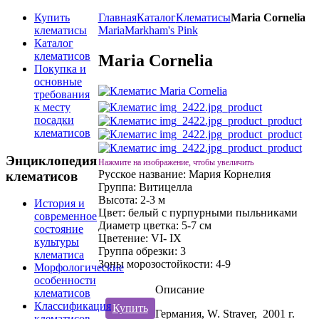
Купить
Главная
Каталог
Клематисы
Maria Cornelia
клематисы
Maria
Markham's Pink
Каталог
клематисов
Maria Cornelia
Покупка и
основные
требования
к месту
посадки
клематисов
Энциклопедия
Нажмите на изображение, чтобы увеличить
Русское название:
Мария Корнелия
клематисов
Группа:
Витицелла
Высота:
2-3 м
История и
Цвет:
белый с пурпурными пыльниками
современное
Диаметр цветка:
5-7 см
состояние
Цветение:
VI- IX
культуры
Группа обрезки:
3
клематиса
Зоны морозостойкости:
4-9
Морфологические
особенности
Описание
клематисов
Классификация
Купить
Германия, W. Straver, 2001 г.
клематисов