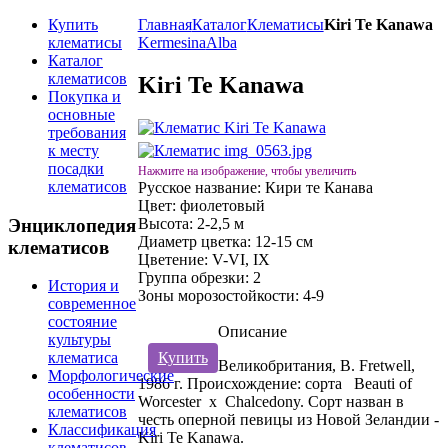
Купить
Главная
Каталог
Клематисы
Kiri Te Kanawa
клематисы
Kermesina
Alba
Каталог
клематисов
Kiri Te Kanawa
Покупка и
основные
требования
к месту
посадки
Нажмите на изображение, чтобы увеличить
клематисов
Русское название:
Кири те Канава
Цвет:
фиолетовый
Энциклопедия
Высота:
2-2,5 м
Диаметр цветка:
12-15 см
клематисов
Цветение:
V-VI, IX
Группа обрезки:
2
История и
Зоны морозостойкости:
4-9
современное
состояние
Описание
культуры
Купить
клематиса
Великобритания, B. Fretwell,
Морфологические
1986 г. Происхождение: сорта Beauti of
особенности
Worcester x Chalcedony. Сорт назван в
клематисов
честь оперной певицы из Новой Зеландии -
Классификация
Kiri Te Kanawa.
клематисов