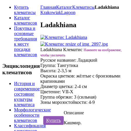
Купить
Главная
Каталог
Клематисы
Ladakhiana
клематисы
Krakowiak
Lagoon
Каталог
клематисов
Ladakhiana
Покупка и
основные
требования
к месту
посадки
Ladakhiana Клематис
Нажмите на изображение,
клематисов
чтобы увеличить
Русское название:
Ладацкий
Энциклопедия
Группа:
Тангутика
Высота:
2-3,5 м
клематисов
Окраска цветков:
жёлтые с бронзовыми
крапинками
История и
Диаметр цветка:
2-4 см
современное
Цветение:
VII-X
состояние
Группа обрезки:
3 (сильная)
культуры
Зоны морозостойкости:
4-9
клематиса
Морфологические
Описание
особенности
Купить
клематисов
Кашмир.
Классификация
клематисов