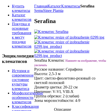
Купить
Главная
Каталог
Клематисы
Serafina
клематисы
Semu
Sinee Plamia
Каталог
клематисов
Serafina
Покупка и
основные
требования
к месту
посадки
клематисов
Энциклопедия
Serafina Клематис
клематисов
Нажмите на изображение, чтобы
увеличить
Русское название:
Серафина
История и
Высота:
2,5-3 м
современное
Цвет:
светло-фиолетово-розовый со
состояние
светлой полоской
культуры
Диаметр цветка:
20-22 см
клематиса
Цветение:
V-VI, VIII-X
Морфологические
Группа обрезки:
2 (слабая)
особенности
Зоны морозостойкости:
4-9
клематисов
Классификация
Описание
клематисов