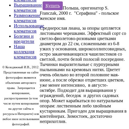
Выращивание
Купить
Польша, оригинатор S.
клематисов
Franczak, 2000 г. "Серафина" - польское
Размножение
женское имя.
клематисов
Использование
Среднерослая лиана, за опоры цепляется
клематисов
листовыми черешками. Эффектный сорт со
Болезни и
светло-фиолетово-розовыми цветками
вредители
диаметром до 22 см, сложенными из 6-8
Наша
узких у основания, широкоэллипсовидных,
коллекция
остро заканчивающихся чашелистиков со
клематисов
светлой, почти белой полосой посередине.
Тычинки выразительные с пурпурными
© Колодяжный И.В., 2012.
пыльниками на кремовых нитях. Цветет
Представленные на сайте
очень обильно во второй половине мая-
фотографии являются
июне, а после обрезки отцветших цветков,
объектами авторского
уже менее интенсивно, в августе-
права.
Запрещается
октябре. Подходит для выращивания у
копирование,
ограждений, беседок и других садовых
распространение (в том
опор. Может карабкаться по натуральным
числе путем копирования
опорам: лиственным либо хвойным
на другие сайты и
кустарникам. Пригоден для выращивания в
ресурсы в Интернете) или
контейнерах. Зимостоек, достаточно
любое иное использование
неприхотлив.
фотографий.