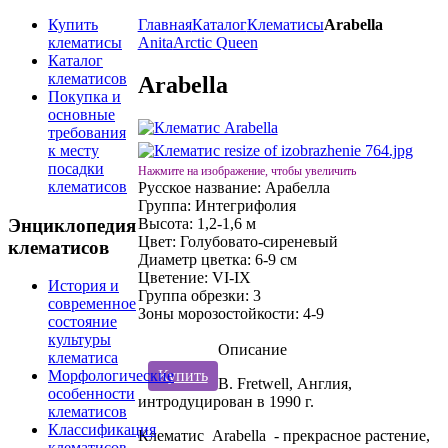
Купить
Главная
Каталог
Клематисы
Arabella
клематисы
Anita
Arctic Queen
Каталог
клематисов
Arabella
Покупка и
основные
требования
к месту
посадки
Нажмите на изображение, чтобы увеличить
клематисов
Русское название:
Арабелла
Группа:
Интегрифолия
Энциклопедия
Высота:
1,2-1,6 м
Цвет:
Голубовато-сиреневый
клематисов
Диаметр цветка:
6-9 см
Цветение:
VI-IX
История и
Группа обрезки:
3
современное
Зоны морозостойкости:
4-9
состояние
культуры
Описание
клематиса
Купить
Морфологические
B. Fretwell, Англия,
особенности
интродуцирован в 1990 г.
клематисов
Классификация
Клематис Arabella - прекрасное растение,
клематисов